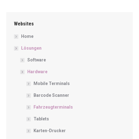
on
on
on
on
Facebook
Pinterest
X
LinkedIn
Websites
Home
Lösungen
Software
Hardware
Mobile Terminals
Barcode Scanner
Fahrzeugterminals
Tablets
Karten-Drucker