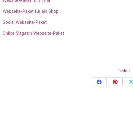
Website-Paket für Firma
Webseite-Paket für ein Shop
Social Webseite-Paket
Online Magazin Webseite-Paket
Teilen
Share
Share
S
on
on
Facebook
Pinteres