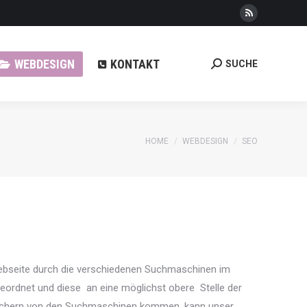
Rss
KONTAKT
SUCHE
Search:
page
opens
WEBDESIGN
KONTAKT
SUCHE
Search:
in
new
window
You are here:
HOME
WEBDESIGN
SEO
Webseite durch die verschiedenen Suchmaschinen im
geordnet und diese an eine möglichst obere Stelle der
esuchern von den Suchmaschinen kommen, kann unser