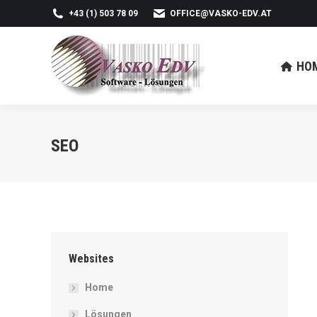
+43 (1) 503 78 09
OFFICE@VASKO-EDV.AT
HOME
LÖSUN
HO
SEO
Websites
Home
Lösungen