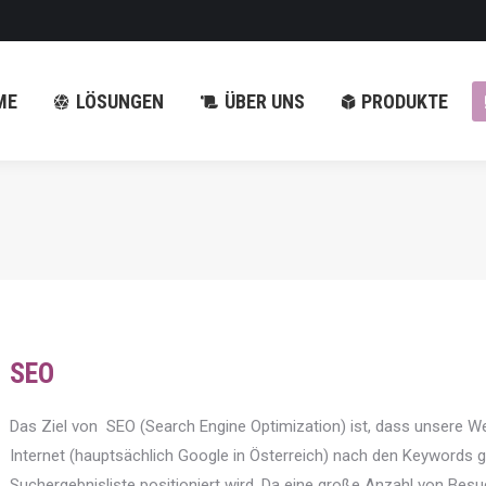
GEN
ÜBER UNS
PRODUKTE
WEBDESIGN
ME
LÖSUNGEN
ÜBER UNS
PRODUKTE
SEO
Das Ziel von SEO (Search Engine Optimization) ist, dass unsere 
Internet (hauptsächlich Google in Österreich) nach den Keywords 
Suchergebnisliste positioniert wird. Da eine große Anzahl von B