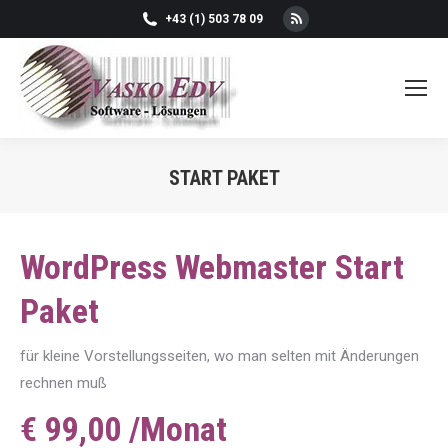
Rss
+43 (1) 503 78 09
page
opens
in
new
window
START PAKET
You are here:
WordPress Webmaster Start
Paket
für kleine Vorstellungsseiten, wo man selten mit Änderungen
rechnen muß
€ 99,00 /Monat