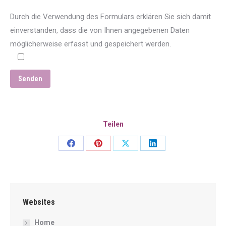
Durch die Verwendung des Formulars erklären Sie sich damit
einverstanden, dass die von Ihnen angegebenen Daten
möglicherweise erfasst und gespeichert werden.
Teilen
Share
Share
Share
Share
on
on
on
on
Facebook
Pinterest
X
LinkedIn
Websites
Home